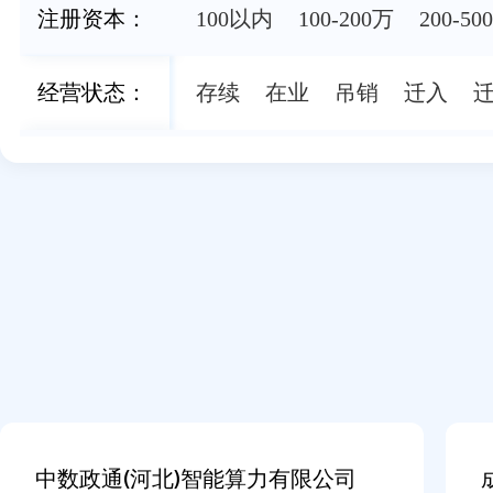
注册资本
：
100以内
100-200万
200-50
经营状态
：
存续
在业
吊销
迁入
联系方式
：
手机
固话
邮箱
领英
员工人数
：
0-49人
50-99人
100-199人
中数政通(河北)智能算力有限公司