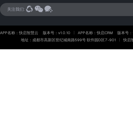
关注我们:
APP名称：快启智慧云
版本号：v1.0.10
APP名称：快启CRM
版本号：v2
地址：成都市高新区世纪城南路599号 软件园D区7-901
快启智