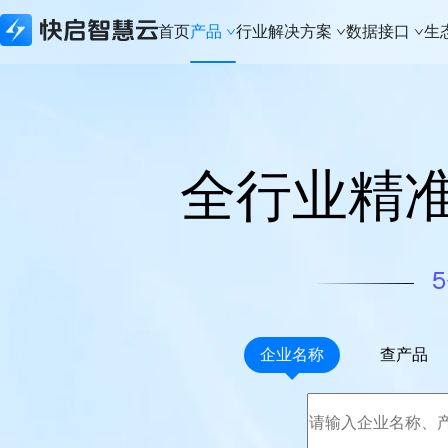
首页
产品
行业解决方案
数据接口
生
所有产品
行业解决方案
数据接口
生态合作
关于快启
快启精线索
建筑资质行业
生态API
生态合作体系
新闻资讯
快启CRM
实体制造行业
数据接口
本地化部署
关于快启
全行业精
快启通讯助手
财税代办行业
城市合伙人
荣誉奖项
知识产权版本
科技软件行业
加入我们
建筑资质版本
知识产权行业
联系我们
APP下载
法律服务行业
体系认证行业
企业名称
查产品
金融行业