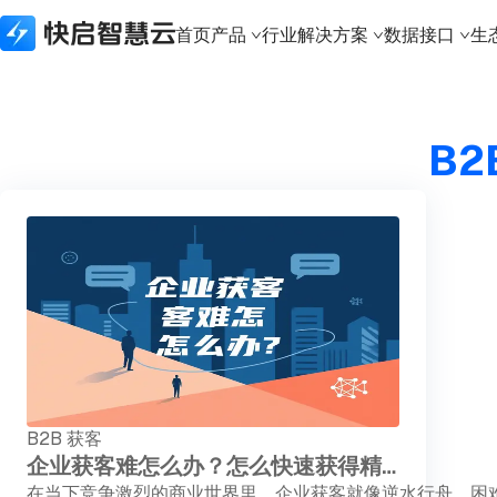
首页
产品
行业解决方案
数据接口
生
所有产品
行业解决方案
数据接口
生态合作
关于快启
B2
快启精线索
建筑资质行业
生态API
生态合作体系
新闻资讯
快启CRM
实体制造行业
数据接口
本地化部署
关于快启
快启通讯助手
财税代办行业
城市合伙人
荣誉奖项
知识产权版本
科技软件行业
加入我们
建筑资质版本
知识产权行业
联系我们
APP下载
法律服务行业
体系认证行业
金融行业
B2B 获客
企业获客难怎么办？怎么快速获得精准客户？
在当下竞争激烈的商业世界里，企业获客就像逆水行舟，困难