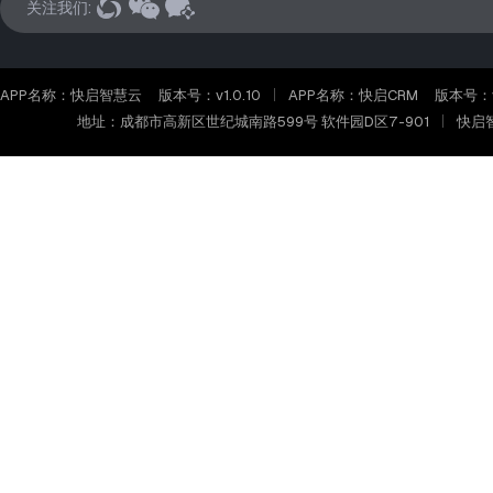
关注我们:
APP名称：快启智慧云
版本号：v1.0.10
APP名称：快启CRM
版本号：v2
地址：成都市高新区世纪城南路599号 软件园D区7-901
快启智