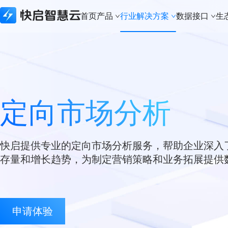
首页
产品
行业解决方案
数据接口
生
所有产品
行业解决方案
数据接口
生态合作
关于快启
快启精线索
建筑资质行业
生态API
生态合作体系
新闻资讯
快启CRM
实体制造行业
数据接口
本地化部署
关于快启
定向市场分析
快启通讯助手
财税代办行业
城市合伙人
荣誉奖项
知识产权版本
科技软件行业
加入我们
建筑资质版本
知识产权行业
联系我们
快启提供专业的定向市场分析服务，帮助企业深入
APP下载
法律服务行业
存量和增长趋势，为制定营销策略和业务拓展提供
体系认证行业
金融行业
申请体验