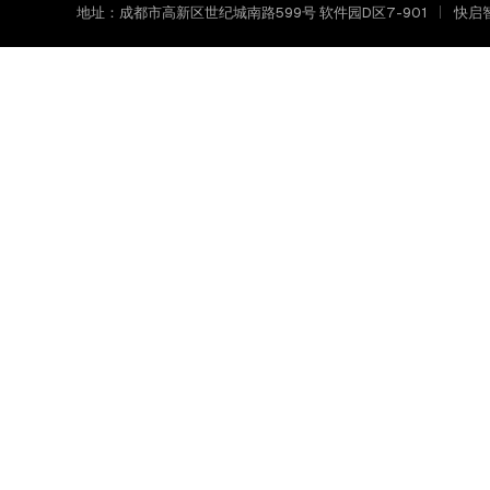
地址：成都市高新区世纪城南路599号 软件园D区7-901
快启智