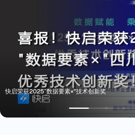
征新程，攀高峰！快启成都运营中心乔迁新禧