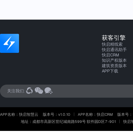
获客引擎
快启精线索
快启通讯助手
快启CRM
知识产权版本
建筑资质版本
APP下载
关注我们:
APP名称：快启智慧云
版本号：v1.0.10
APP名称：快启CRM
版本号：v2
地址：成都市高新区世纪城南路599号 软件园D区7-901
快启智