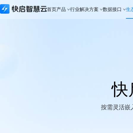
首页
产品
行业解决方案
数据接口
生
所有产品
行业解决方案
数据接口
生态合作
关于快启
快启精线索
建筑资质行业
生态API
生态合作体系
新闻资讯
快启CRM
实体制造行业
数据接口
本地化部署
关于快启
快启通讯助手
财税代办行业
城市合伙人
荣誉奖项
知识产权版本
科技软件行业
加入我们
建筑资质版本
知识产权行业
联系我们
快
APP下载
法律服务行业
体系认证行业
按需灵活嵌
金融行业