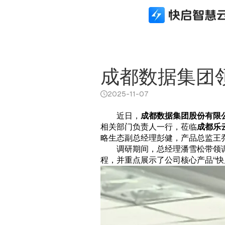
所有产品
行业解决方案
数据接口
生态合作
关于快启
快启精线索
建筑资质行业
生态API
生态合作体系
新闻资讯
成都数据集团
快启CRM
实体制造行业
数据接口
本地化部署
关于快启
2025-11-07
快启通讯助手
财税代办行业
城市合伙人
荣誉奖项
近日，
成都数据集团
股份有限
知识产权版本
科技软件行业
加入我们
相关部门负责人一行，莅临
成都乐
建筑资质版本
知识产权行业
联系我们
略生态副总经理彭健，产品总监王
调研期间，总经理潘雪松带领
APP下载
法律服务行业
程，并重点展示了公司核心产品“快
体系认证行业
金融行业