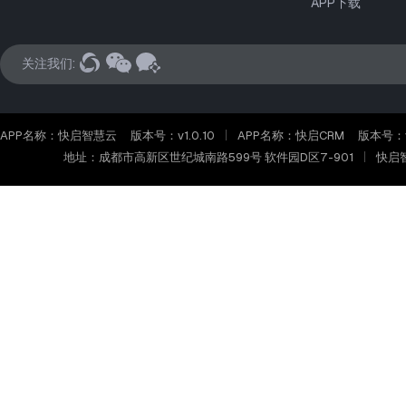
APP下载
关注我们:
APP名称：快启智慧云
版本号：v1.0.10
APP名称：快启CRM
版本号：v2
地址：成都市高新区世纪城南路599号 软件园D区7-901
快启智