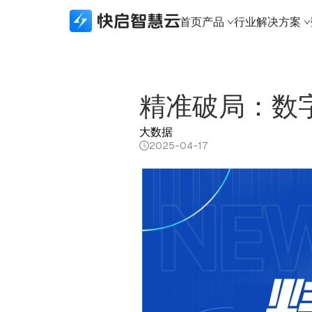
首页
产品
行业解决方案
所有产品
行业解决方案
数据接口
生态合作
关于快启
快启精线索
建筑资质行业
生态API
生态合作体系
新闻资讯
精准破局：数
快启CRM
实体制造行业
数据接口
本地化部署
关于快启
大数据
快启通讯助手
财税代办行业
城市合伙人
荣誉奖项
2025-04-17
知识产权版本
科技软件行业
加入我们
建筑资质版本
知识产权行业
联系我们
APP下载
法律服务行业
体系认证行业
金融行业