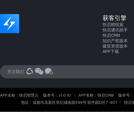
获客引擎
快启精线索
快启通讯助手
快启CRM
知识产权版本
建筑资质版本
APP下载
关注我们:
APP名称：快启智慧云
版本号：v1.0.10
APP名称：快启CRM
版本号：v2
地址：成都市高新区世纪城南路599号 软件园D区7-901
快启智