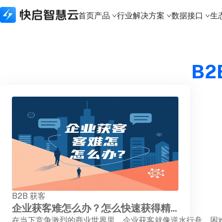
首页
产品
行业解决方案
数据接口
生
所有产品
行业解决方案
数据接口
生态合作
关于快启
B2
快启精线索
建筑资质行业
生态API
生态合作体系
新闻资讯
快启CRM
实体制造行业
数据接口
本地化部署
关于快启
快启通讯助手
财税代办行业
城市合伙人
荣誉奖项
知识产权版本
科技软件行业
加入我们
建筑资质版本
知识产权行业
联系我们
APP下载
法律服务行业
体系认证行业
金融行业
B2B 获客
企业获客难怎么办？怎么快速获得精准客户？
在当下竞争激烈的商业世界里，企业获客就像逆水行舟，困难