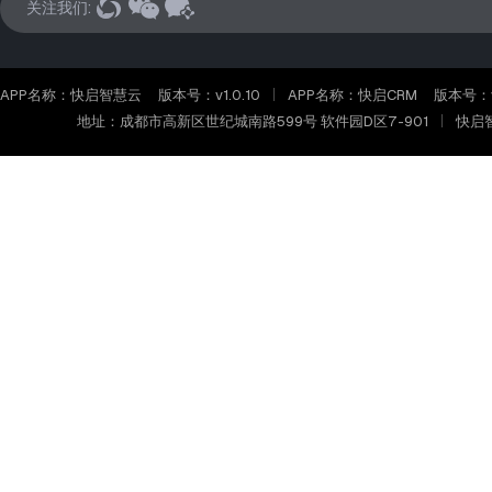
关注我们:
APP名称：快启智慧云
版本号：v1.0.10
APP名称：快启CRM
版本号：v2
地址：成都市高新区世纪城南路599号 软件园D区7-901
快启智