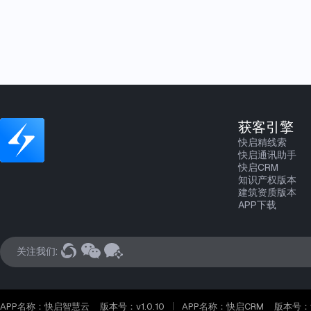
获客引擎
快启精线索
快启通讯助手
快启CRM
知识产权版本
建筑资质版本
APP下载
关注我们:
APP名称：快启智慧云
版本号：v1.0.10
APP名称：快启CRM
版本号：v2