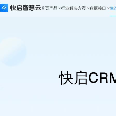
首页
产品
行业解决方案
数据接口
生
所有产品
行业解决方案
数据接口
生态合作
关于快启
快启精线索
建筑资质行业
生态API
生态合作体系
新闻资讯
快启CRM
实体制造行业
数据接口
本地化部署
关于快启
快启通讯助手
财税代办行业
城市合伙人
荣誉奖项
知识产权版本
科技软件行业
加入我们
建筑资质版本
知识产权行业
联系我们
快启CR
APP下载
法律服务行业
体系认证行业
金融行业