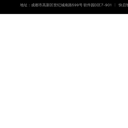
地址：成都市高新区世纪城南路599号 软件园D区7-901
快启智