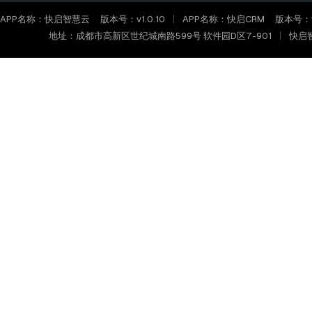
APP名称：快启智慧云
版本号：v1.0.10
APP名称：快启CRM
版本号：v2
地址：成都市高新区世纪城南路599号 软件园D区7-901
快启智