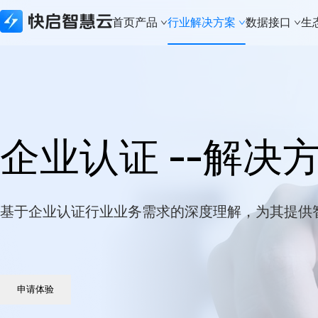
首页
产品
行业解决方案
数据接口
生
所有产品
行业解决方案
数据接口
生态合作
关于快启
快启精线索
建筑资质行业
生态API
生态合作体系
新闻资讯
快启CRM
实体制造行业
数据接口
本地化部署
关于快启
企业认证 --解决
快启通讯助手
财税代办行业
城市合伙人
荣誉奖项
知识产权版本
科技软件行业
加入我们
建筑资质版本
知识产权行业
联系我们
基于企业认证行业业务需求的深度理解，为其提供
APP下载
法律服务行业
体系认证行业
金融行业
申请体验