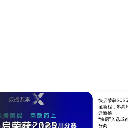
快启荣获202
征新程，攀高
迁新禧
“快启”入选
务商