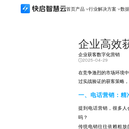
首页
产品
行业解决方案
数
所有产品
行业解决方案
数据接口
生态合作
关于快启
快启精线索
建筑资质行业
生态API
生态合作体系
新闻资讯
企业高效
快启CRM
实体制造行业
数据接口
本地化部署
关于快启
企业获客
数字化营销
快启通讯助手
财税代办行业
城市合伙人
荣誉奖项
2025-04-29
知识产权版本
科技软件行业
加入我们
在竞争激烈的市场环境中
建筑资质版本
知识产权行业
联系我们
过实战验证的获客策略，
APP下载
法律服务行业
一、电话营销：精
体系认证行业
金融行业
提到电话营销，很多人会
吗？
传统电销往往依赖粗放