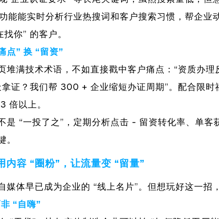
” 功能能实时分析行业热搜词和客户搜索习惯，帮企业
在找你” 的客户。
痛点”
换
“留资”
页堆满技术术语，不如直接戳中客户痛点：“资质办理反
 天拿证？我们帮 300 + 企业缩短办证周期”。配合限
3 倍以上。
不是 “一投了之”，定期分析点击 - 留资转化率、单客
键。
内容 “圈粉”，让流量变 “留量”
自媒体早已成为企业的 “线上名片”。但想玩好这一招
非 “
自嗨
”