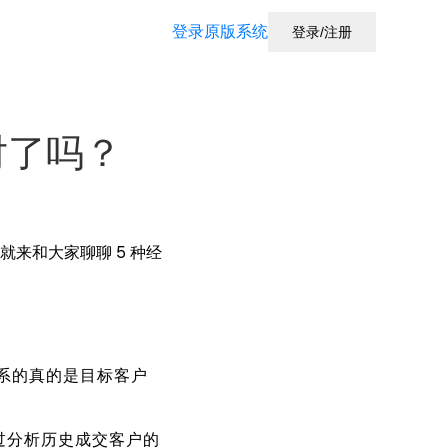
登录原版系统
登录/注册
输出
对了吗？
数据分析
画像剖析
代运营
来和大家聊聊 5 种经
联系的真的是目标客户
过分析历史成交客户的