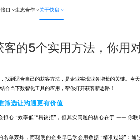
据接口
生态合作
关于快启
定制解决方案
线索定制
获客的5个实用方法，你用
定向市场
目标客户
BPO获客
，找到适合自己的获客方法，是企业实现业务增长的关键。今天就
！
结合当下数智化工具的应用，帮你打开获客新思路
准筛选让沟通更有价值
担心 “效率低”“易被拒”，但其实问题的核心在于 —— 你
的名单轰炸，而聪明的企业早已学会用数据 “精准过滤”：通