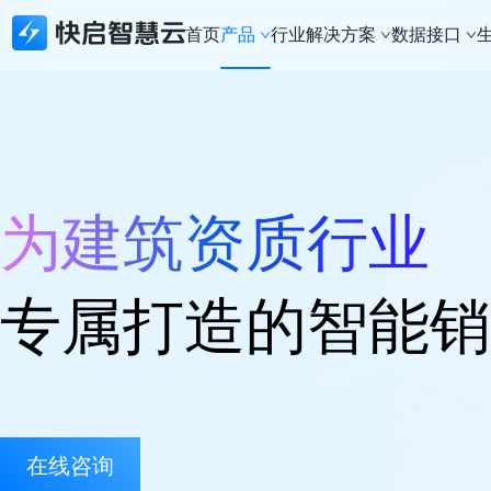
首页
产品
行业解决方案
数据接口
所有产品
行业解决方案
数据接口
生态合作
关于快启
快启精线索
建筑资质行业
生态API
生态合作体系
新闻资讯
快启CRM
实体制造行业
数据接口
本地化部署
关于快启
为建筑资质行业
快启通讯助手
财税代办行业
城市合伙人
荣誉奖项
知识产权版本
科技软件行业
加入我们
建筑资质版本
知识产权行业
联系我们
专属打造的智能销
APP下载
法律服务行业
体系认证行业
金融行业
在线咨询