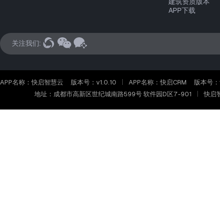
建筑资质版本
APP下载
关注我们:
APP名称：快启智慧云
版本号：v1.0.10
APP名称：快启CRM
版本号：v2
地址：成都市高新区世纪城南路599号 软件园D区7-901
快启智