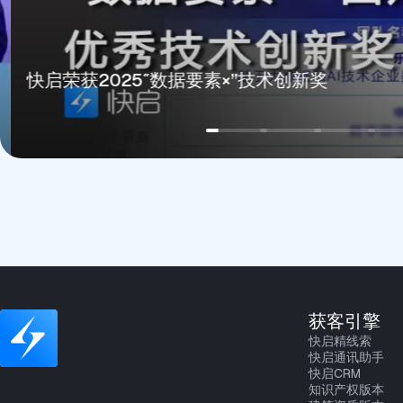
快启荣获2025″数据要素×”技术创新奖
获客引擎
快启精线索
快启通讯助手
快启CRM
知识产权版本