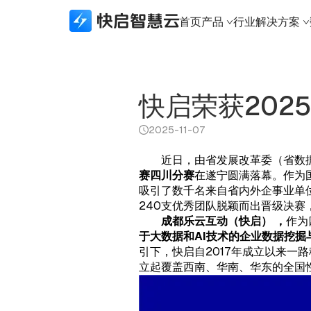
首页
产品
行业解决方案
所有产品
行业解决方案
数据接口
生态合作
关于快启
快启精线索
建筑资质行业
生态API
生态合作体系
新闻资讯
快启荣获202
快启CRM
实体制造行业
数据接口
本地化部署
关于快启
2025-11-07
快启通讯助手
财税代办行业
城市合伙人
荣誉奖项
近日，由省发展改革委（省数
知识产权版本
科技软件行业
加入我们
赛四川分赛
在遂宁圆满落幕。作为
建筑资质版本
知识产权行业
联系我们
吸引了数千名来自省内外企事业单
240支优秀团队脱颖而出晋级决
APP下载
法律服务行业
成都乐云互动（快启） ，
作为
体系认证行业
于大数据和AI技术的企业数据挖掘
金融行业
引下，快启自2017年成立以来一
立起覆盖西南、华南、华东的全国