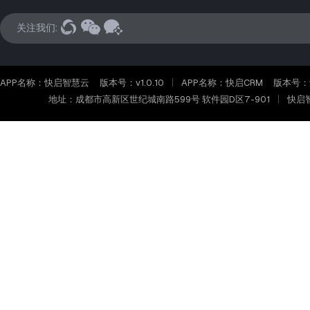
关注我们:
APP名称：快启智慧云
版本号：v1.0.10
APP名称：快启CRM
版本号：v2
地址：成都市高新区世纪城南路599号 软件园D区7-901
快启智